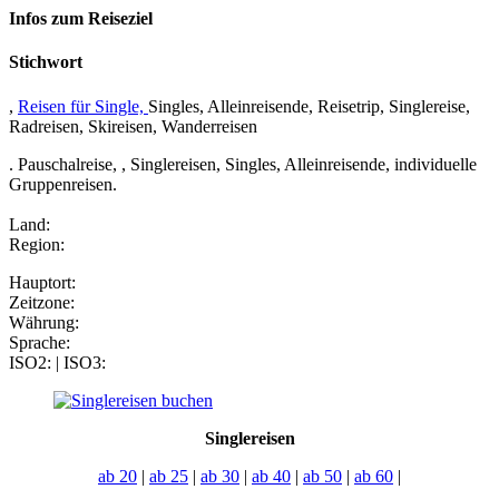
Infos zum Reiseziel
Stichwort
,
Reisen für Single,
Singles, Alleinreisende, Reisetrip, Singlereise,
Radreisen, Skireisen, Wanderreisen
. Pauschalreise,
, Singlereisen, Singles, Alleinreisende, individuelle
Gruppenreisen.
Land:
Region:
Hauptort:
Zeitzone:
Währung:
Sprache:
ISO2: | ISO3:
Singlereisen
ab 20
|
ab 25
|
ab 30
|
ab 40
|
ab 50
|
ab 60
|