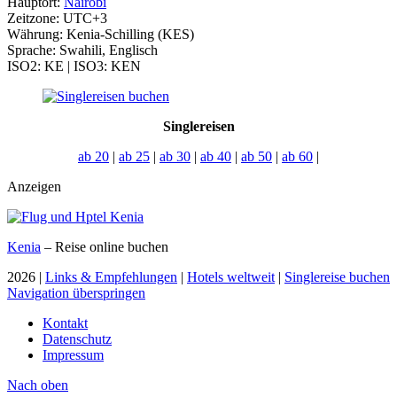
Hauptort:
Nairobi
Zeitzone: UTC+3
Währung: Kenia-Schilling (KES)
Sprache: Swahili, Englisch
ISO2: KE | ISO3: KEN
Singlereisen
ab 20
|
ab 25
|
ab 30
|
ab 40
|
ab 50
|
ab 60
|
Anzeigen
Kenia
– Reise online buchen
2026 |
Links & Empfehlungen
|
Hotels weltweit
|
Singlereise buchen
Navigation überspringen
Kontakt
Datenschutz
Impressum
Nach
oben