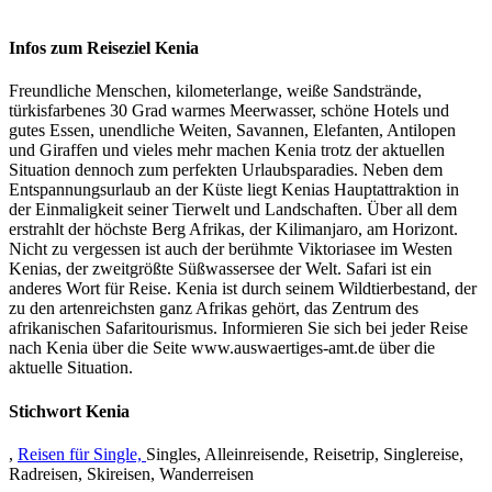
Infos zum Reiseziel Kenia
Freundliche Menschen, kilometerlange, weiße Sandstrände,
türkisfarbenes 30 Grad warmes Meerwasser, schöne Hotels und
gutes Essen, unendliche Weiten, Savannen, Elefanten, Antilopen
und Giraffen und vieles mehr machen Kenia trotz der aktuellen
Situation dennoch zum perfekten Urlaubsparadies. Neben dem
Entspannungsurlaub an der Küste liegt Kenias Hauptattraktion in
der Einmaligkeit seiner Tierwelt und Landschaften. Über all dem
erstrahlt der höchste Berg Afrikas, der Kilimanjaro, am Horizont.
Nicht zu vergessen ist auch der berühmte Viktoriasee im Westen
Kenias, der zweitgrößte Süßwassersee der Welt. Safari ist ein
anderes Wort für Reise. Kenia ist durch seinem Wildtierbestand, der
zu den artenreichsten ganz Afrikas gehört, das Zentrum des
afrikanischen Safaritourismus. Informieren Sie sich bei jeder Reise
nach Kenia über die Seite
www.auswaertiges-amt.de über die
aktuelle Situation.
Stichwort Kenia
,
Reisen für Single,
Singles, Alleinreisende, Reisetrip, Singlereise,
Radreisen, Skireisen, Wanderreisen