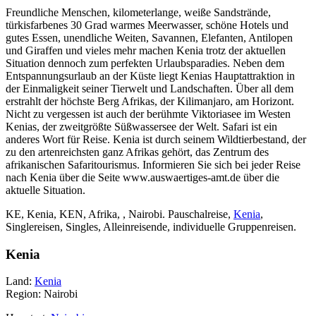
Freundliche Menschen, kilometerlange, weiße Sandstrände,
türkisfarbenes 30 Grad warmes Meerwasser, schöne Hotels und
gutes Essen, unendliche Weiten, Savannen, Elefanten, Antilopen
und Giraffen und vieles mehr machen Kenia trotz der aktuellen
Situation dennoch zum perfekten Urlaubsparadies. Neben dem
Entspannungsurlaub an der Küste liegt Kenias Hauptattraktion in
der Einmaligkeit seiner Tierwelt und Landschaften. Über all dem
erstrahlt der höchste Berg Afrikas, der Kilimanjaro, am Horizont.
Nicht zu vergessen ist auch der berühmte Viktoriasee im Westen
Kenias, der zweitgrößte Süßwassersee der Welt. Safari ist ein
anderes Wort für Reise. Kenia ist durch seinem Wildtierbestand, der
zu den artenreichsten ganz Afrikas gehört, das Zentrum des
afrikanischen Safaritourismus. Informieren Sie sich bei jeder Reise
nach Kenia über die Seite
www.auswaertiges-amt.de über die
aktuelle Situation.
KE, Kenia, KEN, Afrika, , Nairobi. Pauschalreise,
Kenia
,
Singlereisen, Singles, Alleinreisende, individuelle Gruppenreisen.
Kenia
Land:
Kenia
Region: Nairobi